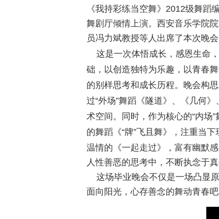
《我持彩练当空舞》
2012
级舞蹈
舞剧厅倾情上演。西安音乐学院院
员冯力斌教授等人出席了本次晚会
这是一次体悟成长，感恩生命，
础，以创造独特为乐趣，以青春舞
的别样思考和成长历程。晚会构思
过
“
外场
”
舞蹈《隧道》、《几何》
术空间。同时，作为核心的
“
内场
”
的舞蹈《
“
牌
”
飞且舞》，注重当下
温情的《一起走过》，富有幽默感
人性善恶的思考中，不断执念于真
这场毕业晚会不仅是一场凸显原
面向阳光，心存善念的舞动青春吧