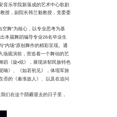
安音乐学院新落成的艺术中心歌剧
玉教授，副院长韩兰魁教授，党委委
当空舞
”
为核心，以专业思考为基
现出本届舞蹈编导专业
26
名毕业生
与
“
内场
”
原创舞作的精彩呈现。通
入场观演前，营造着一个舞动的艺
舞蹈《旋
•
炫》，展现浓郁民族特色
呢喃》、《如若初见》，体现军旅
在否的《秦淮故人》、以及在追问
我们在这个阴霾退去的日子里，