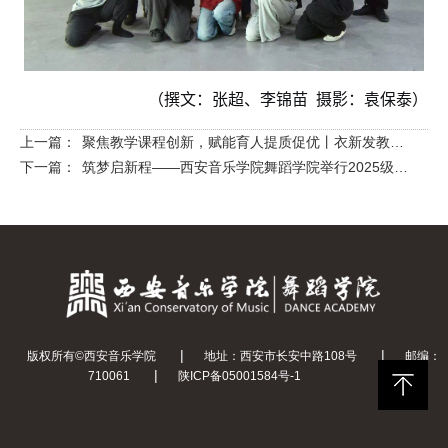
（撰文：张超、李锦苗 摄影：袁保泰）
上一篇：
聚焦教学课程创新，赋能育人提质促优丨衣新发教授讲座回顾
下一篇：
筑梦启新程——西安音乐学院舞蹈学院举行2025级新生见面会
|
|
版权所有©西安音乐学院
地址：西安市长安中路108号
邮编：
|
710061
陕ICP备05001584号-1