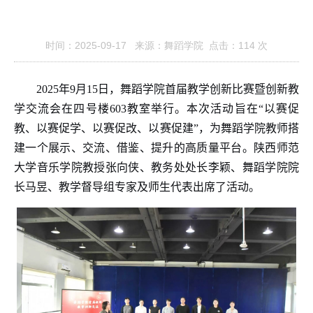
时间：2025-09-17 来源：舞蹈学院 点击：
114
次
2025
年
9
月
15
日，舞蹈学院首届教学创新比赛暨创新教
学交流会在四号楼
603
教室举行。本次活动旨在“以赛促
教、以赛促学、以赛促改、以赛促建”，为舞蹈学院教师搭
建一个展示、交流、借鉴、提升的高质量平台。陕西师范
大学音乐学院教授张向侠、教务处处长李颖、舞蹈学院院
长马昱、教学督导组专家及师生代表出席了活动。