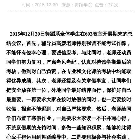
时间：2015-12-30 来源：舞蹈学院 点击：
77
次
2015
年
12
月
30
日舞蹈系全体学生在
603
教室开展期末的总
结会议。首先，辅导员高媛老师特别强调不能考试作弊，
不能怀有侥幸心理，要诚信应考。与此同时，老师还动员
同学们努力复习，严肃考风考纪，认真对待该学期最后的
考核，做到对自己负责，在专业和文化课的考核中均能取
得优异成绩。其次，老师还提及有关寒假事宜，让同学们
把安全放在第一位，外地同学最好结伴而行，保护好自己
最重要。一再要求大家在按时放假的同时，也一定要按时
收假，报道不能迟到，对自己严格要求。然后，老师给同
学们布置了寒假作业，一是要求大家读一本书并写心得，
不荒废假期的充裕时间，多做一些知识积累，能够将此得
心应手得运用到舞蹈编导中。二是要积极参与社会实践，